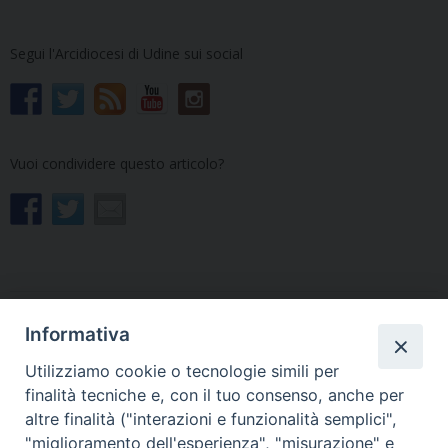
Segui l'Arcidiocesi di Udine sui social
Vuoi condividere questo articolo?
Informativa
«
L’Arcivescovo incontra i
Ministri straordinari della
membri di associazioni e
comunione in formazione
Utilizziamo cookie o tecnologie simili per
movimenti ecclesiali
nel Seminario di Castellerio
finalità tecniche e, con il tuo consenso, anche per
»
altre finalità ("interazioni e funzionalità semplici",
"miglioramento dell'esperienza", "misurazione" e