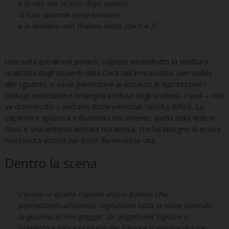
e la vita era la luce degli uomini;
la luce splende nelle tenebre
e le tenebre non l’hanno vinta. (Gv 1,4-5)
Una volta entrati nel portico, colpisce innanzitutto la struttura
realizzata dagli studenti della Casa dell’Immacolata, ben visibile
allo sguardo: si vuole permettere ai visitatori di apprezzarne i
dettagli realizzativi e l’impegno profuso dagli studenti, i quali – non
va dimenticato – serbano storie personali talvolta difficili. La
capanna è spaziosa e illuminata fiocamente: quella della fede in
Gesù è una lanterna delicata ma decisa, che ha bisogno di essere
mantenuta accesa per poter illuminare la vita.
Dentro la scena
C’erano in quella regione alcuni pastori che,
pernottando all’aperto, vegliavano tutta la notte facendo
la guardia al loro gregge. Un angelo del Signore si
presentò a loro e la gloria del Signore li avvolse di luce.