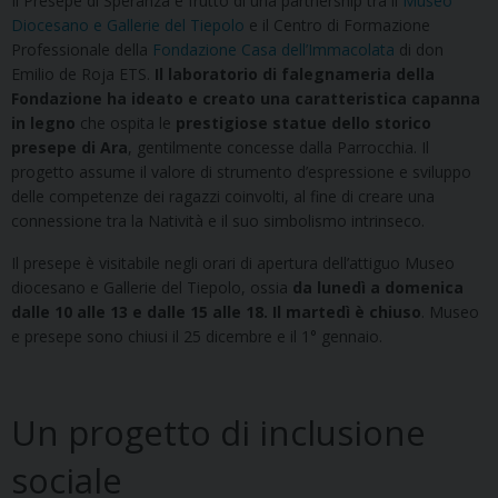
Il Presepe di Speranza è frutto di una partnership tra il
Museo
Diocesano e Gallerie del Tiepolo
e il Centro di Formazione
Professionale della
Fondazione Casa dell’Immacolata
di don
Emilio de Roja ETS.
Il laboratorio di falegnameria della
Fondazione ha ideato e creato una caratteristica capanna
in legno
che ospita le
prestigiose statue dello storico
presepe di Ara
, gentilmente concesse dalla Parrocchia. Il
progetto assume il valore di strumento d’espressione e sviluppo
delle competenze dei ragazzi coinvolti, al fine di creare una
connessione tra la Natività e il suo simbolismo intrinseco.
Il presepe è visitabile negli orari di apertura dell’attiguo Museo
diocesano e Gallerie del Tiepolo, ossia
da lunedì a domenica
dalle 10 alle 13 e dalle 15 alle 18. Il martedì è chiuso
. Museo
e presepe sono chiusi il 25 dicembre e il 1° gennaio.
Un progetto di inclusione
sociale