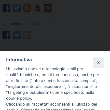
Vuoi condividere questo articolo?
Informativa
«
Natale in città:
Don Enzo Cudiz è
Utilizziamo cookie o tecnologie simili per
l’inaugurazione del Presepe
nell’abbraccio del Padre
»
finalità tecniche e, con il tuo consenso, anche per
di Speranza
altre finalità ("interazioni e funzionalità semplici",
"miglioramento dell'esperienza", "misurazione" e
"targeting e pubblicità") come specificato nella
cookie policy.
Cliccando su "accetta" acconsenti all'utilizzo dei
Copyright © Arcidiocesi di Udine 2018