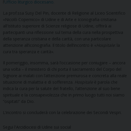
l’
Ufficio liturgico diocesano
.
La prof.ssa Susy Del Pin, docente di Religione al Liceo Scientifico
«Nicolò Copernico» di Udine e di Arte e Iconografia cristiana
all’Istituto superiore di Scienze religiose di Udine, offrirà ai
partecipanti una riflessione sul tema della cura nella prospettiva
della speranza cristiana e della carità, con una particolare
attenzione all’iconografia. Il titolo dell’incontro è «
Hospitale
: la
cura tra speranza e carità».
Il pomeriggio, insomma, sarà l’occasione per coniugare – ancora
una volta – il ministero di chi porta il sacramento del Corpo del
Signore ai malati con l’attenzione premurosa e concreta alla reale
situazione di malattia e di sofferenza.
Hospitale
è parola che
indica la cura per la salute del fratello, l’attenzione al suo bene
spirituale e la consapevolezza che in primo luogo tutti noi siamo
“ospitati” da Dio.
L’incontro si concluderà con la celebrazione dei Secondi Vespri.
Segui l'Arcidiocesi di Udine sui social