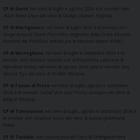
CP di Gorto
: nei mesi di luglio e agosto 2026 è in servizio
don
Adah Peter Okpe
del clero di Otukpo (Banue, Nigeria).
CP di Martignacco
: nel mese di luglio 2026 è in servizio
don
Serge Arnaud Touré Pelamifihi
, originario della Costa d’Avorio,
membro del Pontificio Istituto per le Missioni estere (PIME).
CP di Mortegliano
: nei mesi di luglio e settembre 2026 è in
servizio
don Neelam Naresh sdb
dell’ispettoria salesiana di
Hyerabad (India); nel mese di agosto 2026 sarà in servizio
don
Misrak Tiyu
del clero di Emdibir (Etiopia).
CP di Pasian di Prato
: nei mesi di luglio, agosto e settembre
2026 è in servizio
“abba” don Leul Tesfay Gezeghn
del clero di
Adigrat (Etiopia).
CP di Talmassons
: nei mesi di luglio, agosto e settembre 2026 è
in servizio
don Shailesh Kujur
del clero di Gumla (Jharkhand,
India).
CP di Tarvisio
:
don Joshua Jose
del clero di Changanacherry