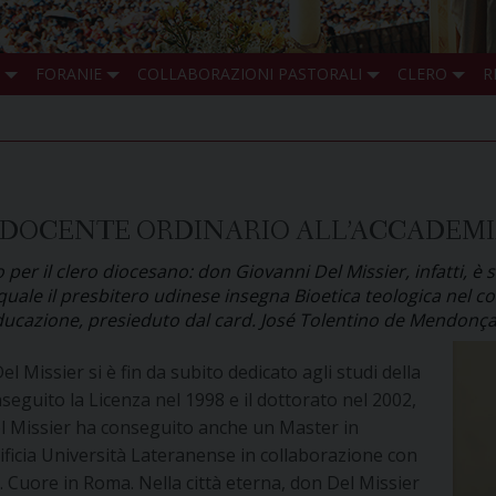
FORANIE
COLLABORAZIONI PASTORALI
CLERO
R
È DOCENTE ORDINARIO ALL’ACCADEM
er il clero diocesano: don Giovanni Del Missier, infatti, è 
 quale il presbitero udinese insegna Bioetica teologica nel c
l'Educazione, presieduto dal card. José Tolentino de Mendonça
 Missier si è fin da subito dedicato agli studi della
seguito la Licenza nel 1998 e il dottorato nel 2002,
l Missier ha conseguito anche un Master in
ntificia Università Lateranense in collaborazione con
l S. Cuore in Roma. Nella città eterna, don Del Missier