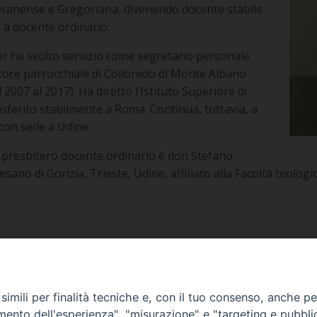
teranense e Gregoriana, divenendo docente stabile
 a docente ordinario.
ier ha svolto servizio come segretario personale
atore parrocchiale di Colloredo di Monte Albano
2007 al 2017). Ha diretto l’Istituto Superiore di
rasferito stabilmente a Roma. Continua, tuttavia, a
con sede a Udine.
co presbitero docente ordinario è don Stefano
ano di Gorizia, Trieste, Udine, affiliato alla Facoltà teologi
imili per finalità tecniche e, con il tuo consenso, anche per 
amento dell'esperienza", "misurazione" e "targeting e pubbli