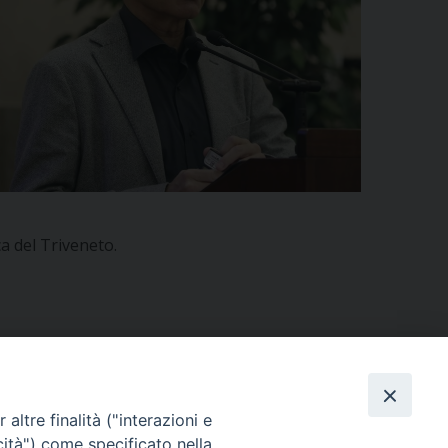
ca del Triveneto.
altre finalità ("interazioni e
cità") come specificato nella