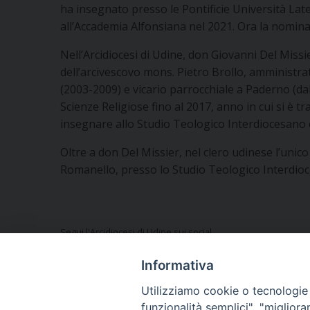
ha insegnato presso le Pontificie Università La
all’Accademia Alfonsiana nel 2021. Ora la nomina
Nell’Arcidiocesi di Udine, don Giovanni Del Miss
dell’arcivescovo mons. Pietro Brollo, amministr
(2003-2009) e vicario parrocchiale a Paderno (dal 
Scienze Religiose fino al 2017, anno in cui si è t
insegnare allo Studio Teologico Interdiocesano 
Oltre a don Del Missier, nel clero udinese l’uni
Romanello, presso lo Studio Teologico Interdioces
Segui l'Arcidiocesi di Udine sui social
Informativa
Utilizziamo cookie o tecnologie s
funzionalità semplici", "miglior
Vuoi condividere questo articolo?