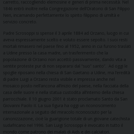
carretto, raccogliendo elemosine e generi di prima necessità. Nel
1846 entrò inoltre nella Congregazione dell’Oratorio di San Filippo
Neri, incarnando perfettamente lo spirito filippino di umiltà e
servizio concreto.
Padre Scrosoppi si spense il 3 aprile 1884 ad Orzano, luogo in cui
aveva espressamente scelto e voluto essere sepolto. I suoi resti
mortali rimasero nel paese fino al 1952, anno in cui furono traslati
a Udine presso la casa madre, un trasferimento che la
popolazione di Orzano non accettò passivamente, dando vita a
sentite proteste pur di non separarsi dal “suo” santo”. Ad oggi le
spoglie riposano nella chiesa di San Gaetano a Udine, ma l’eredità
di padre Luigi a Orzano resta visibile e impressa anche nel
mosaico posto nell’ancona all’inizio del paese, nella facciata della
casa delle suore e nella statua custodita all’interno della chiesa
parrocchiale. Il 10 giugno 2001 è stato proclamato Santo da San
Giovanni Paolo II. La sua figura ha oggi un riconoscimento
internazionale a seguito del miracolo riconosciuto per la
canonizzazione, cioè la guarigione totale di un giovane catechista
sudafricano nel 1996. San Luigi Scrosoppi è invocato in tutto il
mondo come patrono dei malati di Aids e dei calciatori.