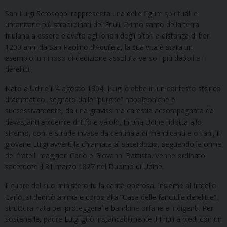
San Luigi Scrosoppi rappresenta una delle figure spirituali e
umanitarie più straordinari del Friuli. Primo santo della terra
friulana a essere elevato agli onori degli altari a distanza di ben
1200 anni da San Paolino d’Aquileia, la sua vita è stata un
esempio luminoso di dedizione assoluta verso i più deboli e i
derelitti.
Nato a Udine il 4 agosto 1804, Luigi crebbe in un contesto storico
drammatico, segnato dalle “purghe” napoleoniche e
successivamente, da una gravissima carestia accompagnata da
devastanti epidemie di tifo e vaiolo. In una Udine ridotta allo
stremo, con le strade invase da centinaia di mendicanti e orfani, il
giovane Luigi avvertì la chiamata al sacerdozio, seguendo le orme
dei fratelli maggiori Carlo e Giovanni Battista. Venne ordinato
sacerdote il 31 marzo 1827 nel Duomo di Udine.
Il cuore del suo ministero fu la carità operosa. Insieme al fratello
Carlo, si dedicò anima e corpo alla “Casa delle fanciulle derelitte”,
struttura nata per proteggere le bambine orfane e indigenti. Per
sostenerle, padre Luigi girò instancabilmente il Friuli a piedi con un