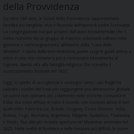
della Provvidenza
Da oltre 180 anni, le Suore della Provvidenza rappresentano
l’eredità più tangibile, viva e feconda dell’opera di padre Scrosoppi.
La congregazione nacque proprio dall’aiuto fondamentale che il
Santo ricevette da un gruppo di maestre volontarie udinesi nella
gestione e nell’insegnamento all’interno della “Casa delle
derelitte”. Colpito dalla loro dedizione, padre Luigi le guidò prima a
unirsi in una vita comune e poi a consacrarsi interamente al
Signore, dando vita alla famiglia religiosa che ricevette il
riconoscimento formale nel 1837.
Oggi, lo spirito di accoglienza e sostegno verso i più fragili ha
valicato i confini del Friuli per raggiungere una dimensione globale.
Le suore non operano più solamente nelle storiche comunità in
Italia, ma sono diffuse in tutto il mondo con missioni attive in ben
quattordici Paesi tra cui, Brasile, Uruguay, Costa d’Avorio, India,
Bolivia, Togo, Romania, Argentina, Filippine, Sudafrica, Thailandia
e Benin, fino alla più recente apertura nel Myanmar avvenuta nel
2025. Nelle realtà di frontiera e nelle missioni più difficili, le suore