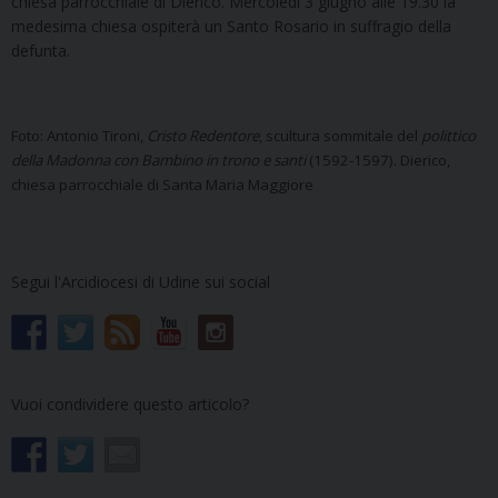
chiesa parrocchiale di Dierico. Mercoledì 3 giugno alle 19.30 la
medesima chiesa ospiterà un Santo Rosario in suffragio della
defunta.
Foto: Antonio Tironi,
Cristo Redentore
, scultura sommitale del
polittico
della Madonna con Bambino in trono e santi
(1592-1597). Dierico,
chiesa parrocchiale di Santa Maria Maggiore
Segui l'Arcidiocesi di Udine sui social
Vuoi condividere questo articolo?